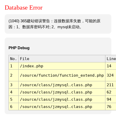
Database Error
(1040) 365建站错误警告：连接数据库失败，可能的原
因：1、数据库密码不对; 2、mysql未启动。
PHP Debug
No.
File
Line
1
/index.php
14
2
/source/function/function_extend.php
324
3
/source/class/jzmysql.class.php
211
4
/source/class/jzmysql.class.php
62
5
/source/class/jzmysql.class.php
94
6
/source/class/jzmysql.class.php
76